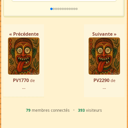
Ste Marie
par ...
« Précédente
Suivante »
PV1770
PV2290
de
de
...
...
79
membres connectés
•
393
visiteurs