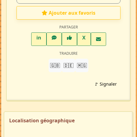
Profil membre
Ajouter aux favoris
PARTAGER
LinkedIn
WhatsApp
Facebook
Twitter X
in
X
TRADUIRE
🇬🇧
🇩🇪
🇲🇬
🚩 Signaler
Localisation géographique