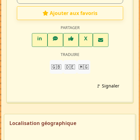
Profil membre
Ajouter aux favoris
PARTAGER
LinkedIn
WhatsApp
Facebook
Twitter X
in
X
TRADUIRE
🇬🇧
🇩🇪
🇲🇬
🚩 Signaler
Localisation géographique