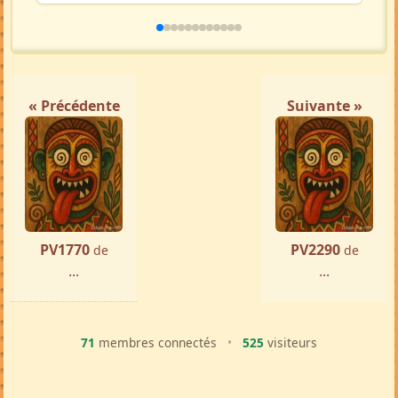
Ste Marie
par ...
« Précédente
Suivante »
PV1770
PV2290
de
de
...
...
71
membres connectés
•
525
visiteurs