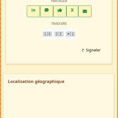
PARTAGER
LinkedIn
WhatsApp
Facebook
Twitter X
in
X
TRADUIRE
🇬🇧
🇩🇪
🇲🇬
🚩 Signaler
Localisation géographique