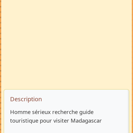
Description de l’annonce
Description
Homme sérieux recherche guide
touristique pour visiter Madagascar