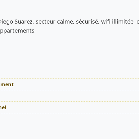
de l’annonce
Diego Suarez, secteur calme, sécurisé, wifi illimitée, 
 appartements
s
ement
nel