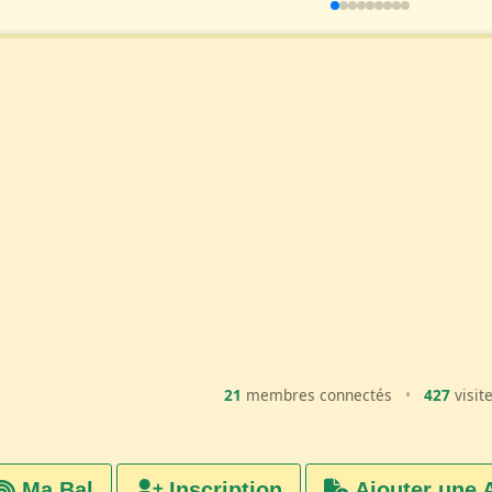
21
membres connectés
•
427
visit
Ma Bal
Inscription
Ajouter une 