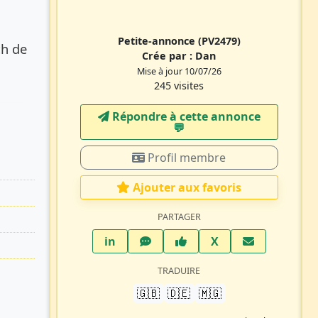
Petite-annonce
(PV2479)
ch de
Crée par :
Dan
Mise à jour 10/07/26
245 visites
Répondre à cette annonce
💬​
Profil membre
Ajouter aux favoris
PARTAGER
LinkedIn
WhatsApp
Facebook
Twitter X
in
X
TRADUIRE
🇬🇧
🇩🇪
🇲🇬