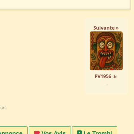
Suivante »
PV1956
de
...
eurs
Annonce
Vos Avis
Le Trombi