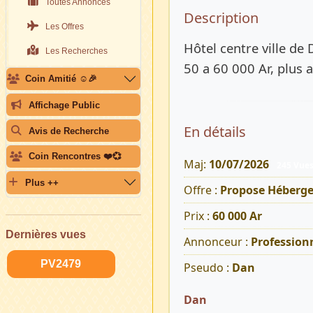
Toutes Annonces
Description 
Description
Les Offres
Hôtel centre ville de 
Les Recherches
50 a 60 000 Ar, plus
Coin Amitié ☺️🎉
Affichage Public
En détails
Avis de Recherche
Coin Rencontres ❤️💞
Maj:
10/07/2026
245 Vue
Plus ++
Offre :
Propose Héberg
Prix :
60 000 Ar
Dernières vues
Annonceur :
Profession
PV2479
Pseudo :
Dan
Dan