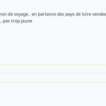
de l’annonce
on de voyage , en partance des pays de loire vendee
, pas trop jeune
s