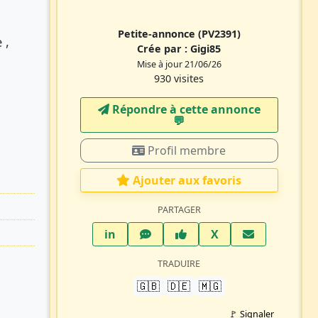
Petite-annonce
(PV2391)
 ,
Crée par :
Gigi85
Mise à jour 21/06/26
930 visites
Répondre à cette annonce
💬​
Profil membre
Ajouter aux favoris
PARTAGER
LinkedIn
WhatsApp
Facebook
Twitter X
in
X
TRADUIRE
🇬🇧
🇩🇪
🇲🇬
🚩 Signaler