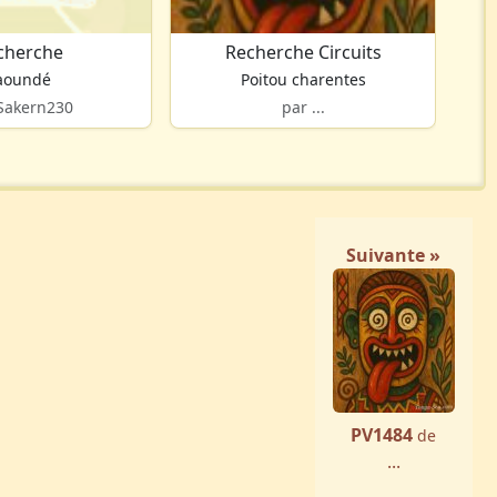
cherche
Recherche Circuits
R
aoundé
Poitou charentes
Sakern230
par ...
Suivante »
PV1484
de
...