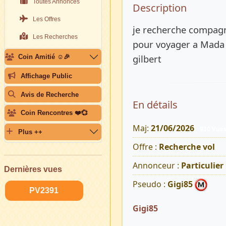
Toutes Annonces
Description 
Description
Les Offres
je recherche compagn
Les Recherches
pour voyager a Mada 
gilbert
Coin Amitié ☺️🎉
Affichage Public
Avis de Recherche
En détails
Coin Rencontres ❤️💞
Maj:
21/06/2026
930 Vue
Plus ++
Offre :
Recherche vol
Annonceur :
Particulier
Dernières vues
Pseudo :
Gigi85
PV2391
Gigi85