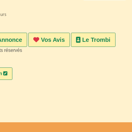
eurs
Annonce
Vos Avis
Le Trombi
ts réservés
on