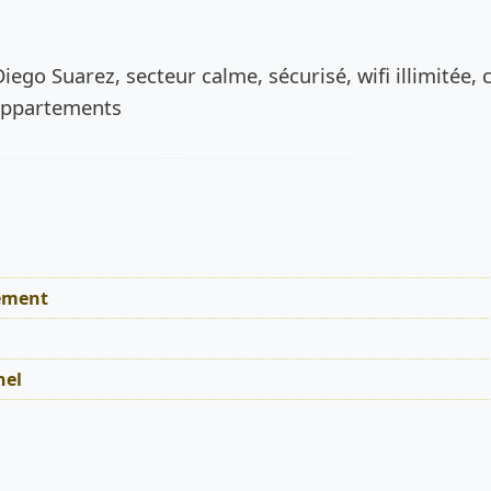
de l’annonce
Diego Suarez, secteur calme, sécurisé, wifi illimitée, 
 appartements
s
ement
nel