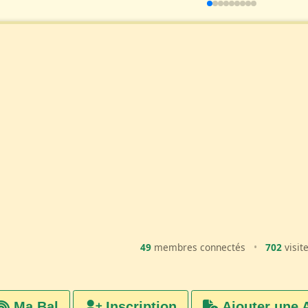
49
membres connectés
•
702
visit
Ma Bal
Inscription
Ajouter une 