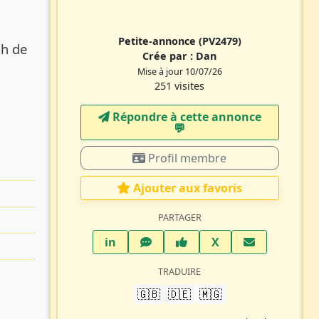
Petite-annonce
(PV2479)
ch de
Crée par :
Dan
Mise à jour 10/07/26
251 visites
Répondre à cette annonce
💬​
Profil membre
Ajouter aux favoris
PARTAGER
LinkedIn
WhatsApp
Facebook
Twitter X
in
X
TRADUIRE
🇬🇧
🇩🇪
🇲🇬