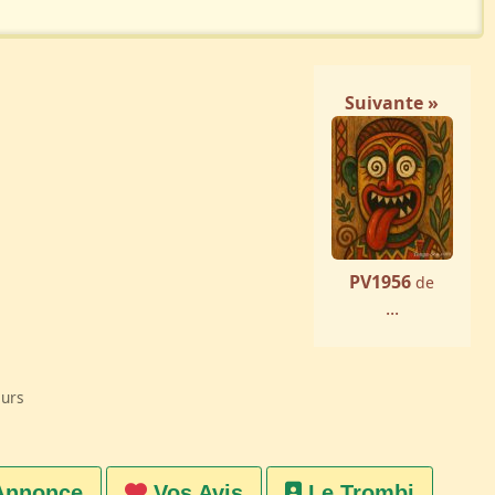
Suivante »
PV1956
de
...
eurs
Annonce
Vos Avis
Le Trombi