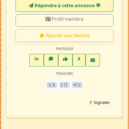
Répondre à cette annonce 💬​
Profil membre
Ajouter aux favoris
PARTAGER
LinkedIn
WhatsApp
Facebook
Twitter X
in
X
TRADUIRE
🇬🇧
🇩🇪
🇲🇬
🚩 Signaler