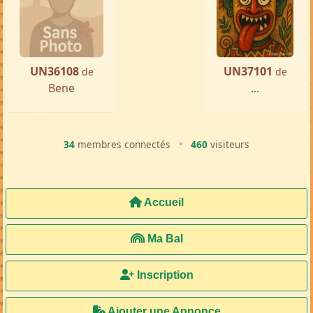
Femme ch. Homme
Fianarantsoa
par ...
« Précédente
Suivante »