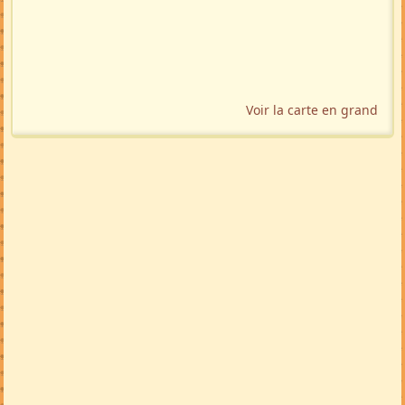
TRADUIRE
🇬🇧
🇩🇪
🇲🇬
🚩 Signaler
Localisation géographique