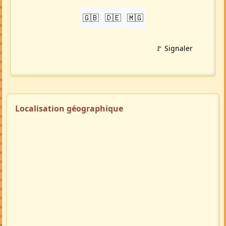
Petite-annonce
(UN37451)
Crée par :
Angel
Mise à jour 07/05/26
411 visites
Répondre à cette annonce 💬​
Profil membre
Ajouter aux favoris
PARTAGER
LinkedIn
WhatsApp
Facebook
Twitter X
in
X