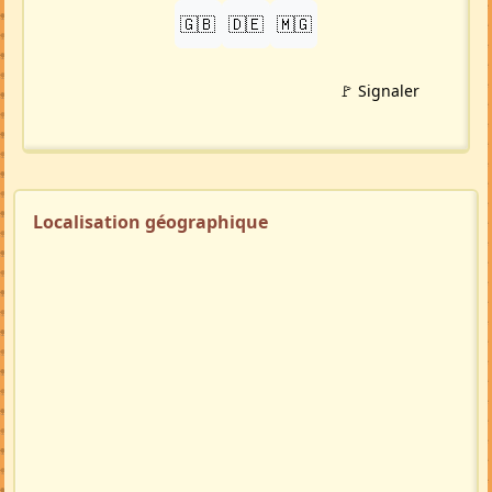
🇬🇧
🇩🇪
🇲🇬
🚩 Signaler
Localisation géographique