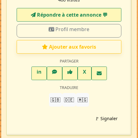
Répondre à cette annonce 💬​
Profil membre
Ajouter aux favoris
PARTAGER
LinkedIn
WhatsApp
Facebook
Twitter X
in
X
TRADUIRE
🇬🇧
🇩🇪
🇲🇬
🚩 Signaler