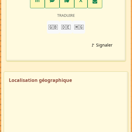
LinkedIn
WhatsApp
Facebook
Twitter X
in
X
TRADUIRE
🇬🇧
🇩🇪
🇲🇬
🚩 Signaler
Localisation géographique