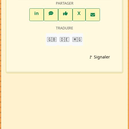
PARTAGER
LinkedIn
WhatsApp
Facebook
Twitter X
in
X
TRADUIRE
🇬🇧
🇩🇪
🇲🇬
🚩 Signaler