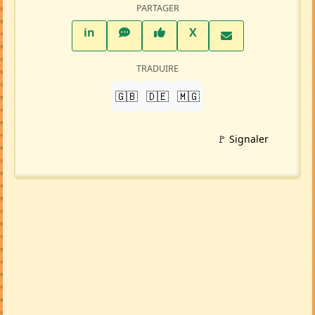
PARTAGER
LinkedIn
WhatsApp
Facebook
Twitter X
in
X
TRADUIRE
🇬🇧
🇩🇪
🇲🇬
🚩 Signaler