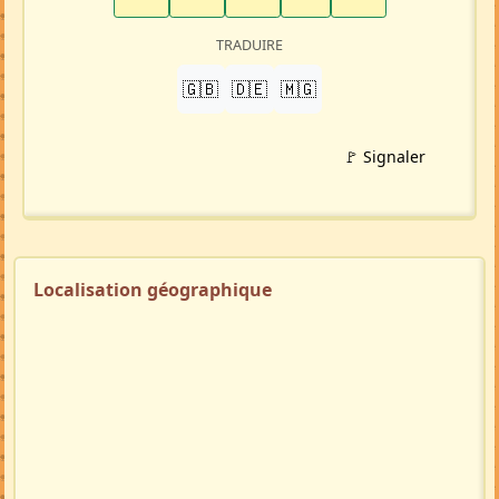
LinkedIn
WhatsApp
Facebook
Twitter X
in
X
TRADUIRE
🇬🇧
🇩🇪
🇲🇬
🚩 Signaler
Localisation géographique