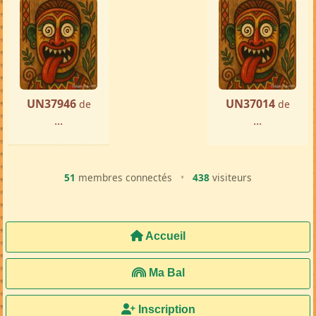
« Précédente
Suivante »
UN37946
UN37014
de
de
...
...
51
membres connectés
•
438
visiteurs
Accueil
Ma Bal