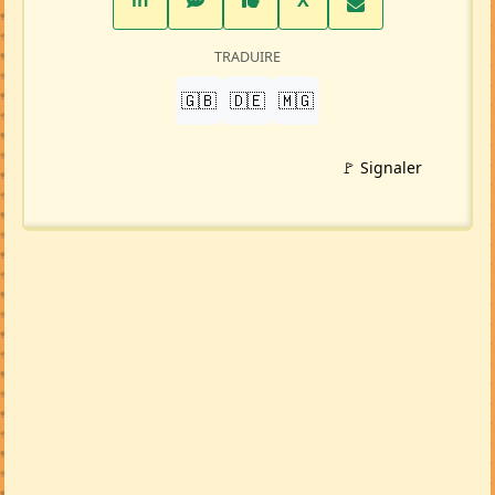
PARTAGER
LinkedIn
WhatsApp
Facebook
Twitter X
in
X
TRADUIRE
🇬🇧
🇩🇪
🇲🇬
🚩 Signaler