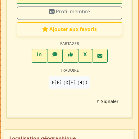
Profil membre
Ajouter aux favoris
PARTAGER
LinkedIn
WhatsApp
Facebook
Twitter X
in
X
TRADUIRE
🇬🇧
🇩🇪
🇲🇬
🚩 Signaler
Localisation géographique