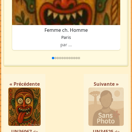
Femme ch. Homme
Paris
par ...
« Précédente
Suivante »
UN36067
UN34525
de
de