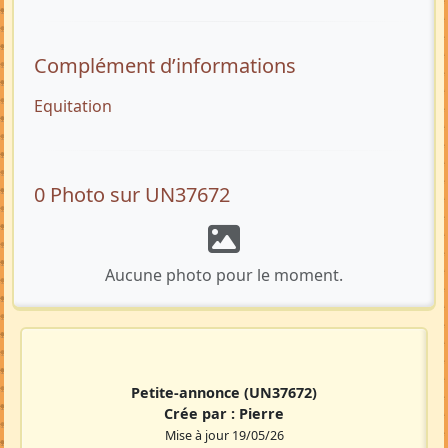
Complément d’informations
Equitation
0 Photo sur UN37672
Aucune photo pour le moment.
Petite-annonce
(UN37672)
Crée par :
Pierre
Mise à jour 19/05/26