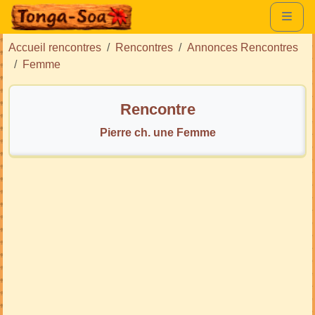
Accueil rencontres
Rencontres
Annonces Rencontres
Femme
Rencontre
Pierre ch. une Femme