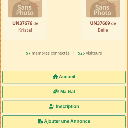
UN37676
UN37669
de
de
Kristal
Belle
57
membres connectés
•
525
visiteurs
Accueil
Ma Bal
Inscription
Ajouter une Annonce