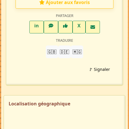
Ajouter aux favoris
PARTAGER
LinkedIn
WhatsApp
Facebook
Twitter X
in
X
TRADUIRE
🇬🇧
🇩🇪
🇲🇬
🚩 Signaler
Localisation géographique