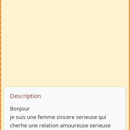
Description de l’annonce
Description
Bonjour
je suis une femme sincere serieuse qui
cherhe une relation amoureuse serieuse