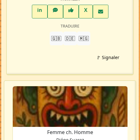
LinkedIn
WhatsApp
Facebook
Twitter X
in
X
TRADUIRE
🇬🇧
🇩🇪
🇲🇬
🚩 Signaler
Femme ch. Homme
Diégo Suarez