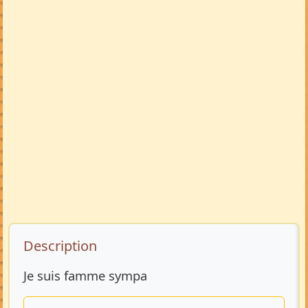
Description de l’annonce
Description
Je suis famme sympa