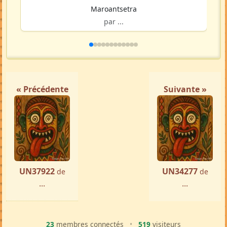
Femme ch. Homme
Maroantsetra
par ...
« Précédente
Suivante »
UN37922
UN34277
de
de
...
...