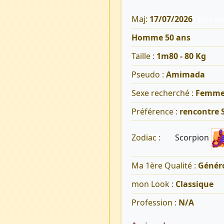
Maj:
17/07/2026
5177 Vu
Homme 50 ans
Taille :
1m80 - 80 Kg
Pseudo :
Amimada
Sexe recherché :
Femm
Préférence :
rencontre 
Scorpion
Zodiac :
Ma 1ère Qualité :
Généro
mon Look :
Classique
Profession :
N/A