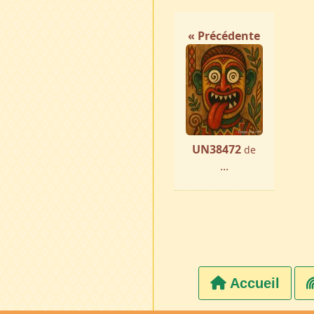
« Précédente
UN38472
de
...
Accueil