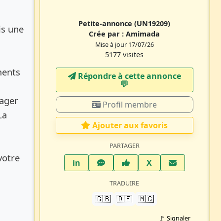
Petite-annonce
(UN19209)
is une
Crée par :
Amimada
Mise à jour 17/07/26
5177 visites
ments
Répondre à cette annonce
💬​
tager
Profil membre
La
Ajouter aux favoris
PARTAGER
 votre
LinkedIn
WhatsApp
Facebook
Twitter X
in
X
TRADUIRE
🇬🇧
🇩🇪
🇲🇬
🚩 Signaler