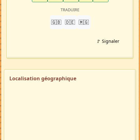
TRADUIRE
🇬🇧
🇩🇪
🇲🇬
🚩 Signaler
Localisation géographique