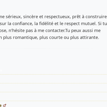
de l’annonce
 sérieux, sincère et respectueux, prêt à construir
ur la confiance, la fidélité et le respect mutuel. Si tu
se, n'hésite pas à me contacter.Tu peux aussi me
plus romantique, plus courte ou plus attirante.
es
e