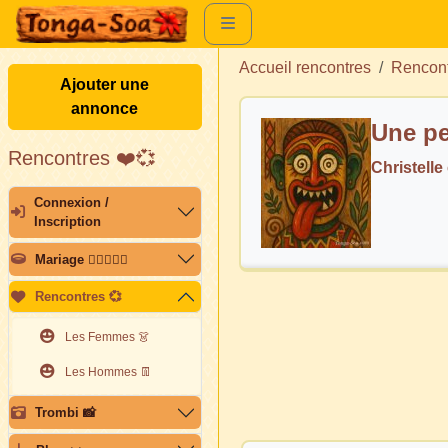
Accueil rencontres
Rencon
Ajouter une
annonce
Une pe
Rencontres ❤️💞
Christell
Connexion /
Inscription
Mariage 👩🏽‍❤️‍👨🏽
Rencontres 💞
Les Femmes 👗
Les Hommes 👖
Trombi 📸