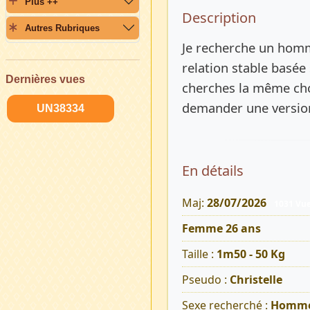
Plus ++
Description 
Description
Autres Rubriques
Je recherche un homme
relation stable basée s
Dernières vues
cherches la même cho
demander une version 
UN38334
En détails
Maj:
28/07/2026
1031 Vu
Femme 26 ans
Taille :
1m50 - 50 Kg
Pseudo :
Christelle
Sexe recherché :
Homm