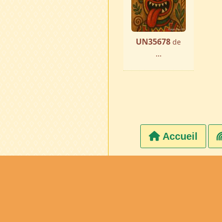
UN35678
de
...
Accueil