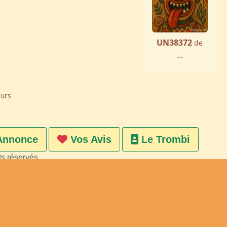
UN38372
de
...
eurs
Annonce
Vos Avis
Le Trombi
ts réservés
on