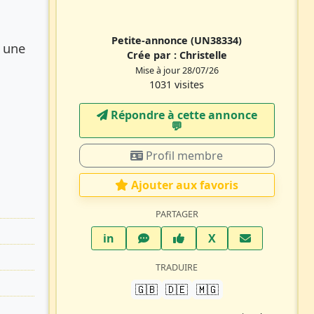
Petite-annonce
(UN38334)
e une
Crée par :
Christelle
Mise à jour 28/07/26
1031 visites
Répondre à cette annonce
💬​
Profil membre
Ajouter aux favoris
PARTAGER
LinkedIn
WhatsApp
Facebook
Twitter X
in
X
TRADUIRE
🇬🇧
🇩🇪
🇲🇬