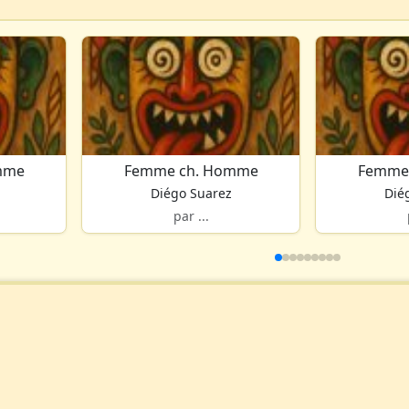
mme
Femme ch. Homme
Femme
Diégo Suarez
Dié
par ...