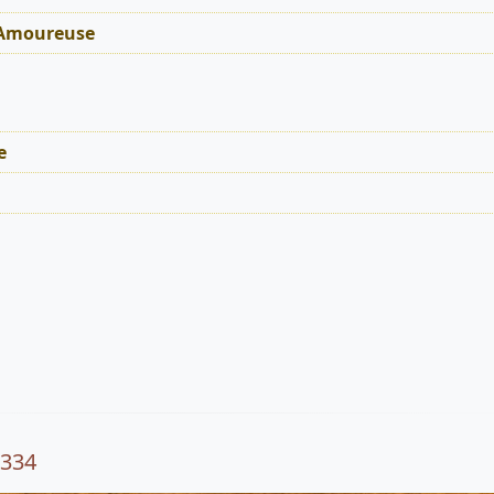
 Amoureuse
e
8334