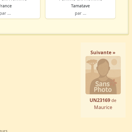
France
Tamatave
par ...
par ...
Suivante »
UN23169
de
Maurice
eurs