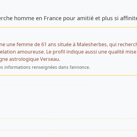
de l’annonce
che homme en France pour amitié et plus si affinit
ne une femme de 61 ans située à Malesherbes, qui recherc
ation amoureuse. Le profil indique aussi une qualité mise
signe astrologique Verseau.
es informations renseignées dans l’annonce.
s