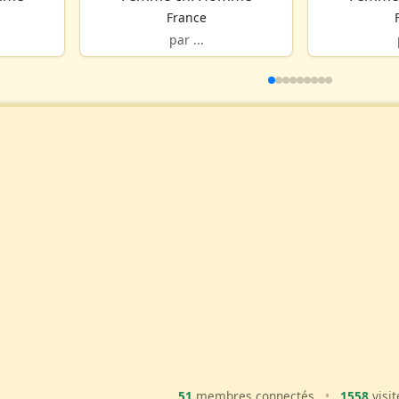
France
par ...
51
membres connectés
•
1558
visit