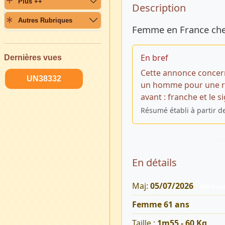
Plus ++
Description 
Description
Autres Rubriques
Femme en France cher
En bref
Dernières vues
Cette annonce concer
UN38332
un homme pour une rel
avant : franche et le 
Résumé établi à partir d
En détails
Maj:
05/07/2026
109 Vue
Femme 61 ans
Taille :
1m55 - 60 Kg