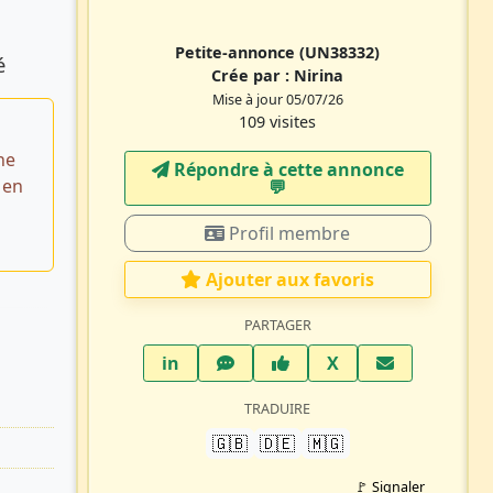
Petite-annonce
(UN38332)
é
Crée par :
Nirina
Mise à jour 05/07/26
109 visites
he
Répondre à cette annonce
 en
💬​
Profil membre
Ajouter aux favoris
PARTAGER
LinkedIn
WhatsApp
Facebook
Twitter X
in
X
TRADUIRE
🇬🇧
🇩🇪
🇲🇬
🚩 Signaler