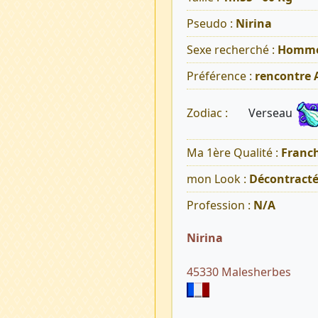
Pseudo :
Nirina
Sexe recherché :
Homm
Préférence :
rencontre
Verseau
Zodiac :
Ma 1ère Qualité :
Franch
mon Look :
Décontract
Profession :
N/A
Nirina
45330 Malesherbes