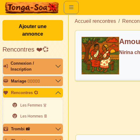
Accueil rencontres
Rencon
Ajouter une
annonce
Amour
Rencontres ❤️💞
Nirina c
Connexion /
Inscription
Mariage 👩🏽‍❤️‍👨🏽
Rencontres 💞
Les Femmes 👗
Les Hommes 👖
Trombi 📸