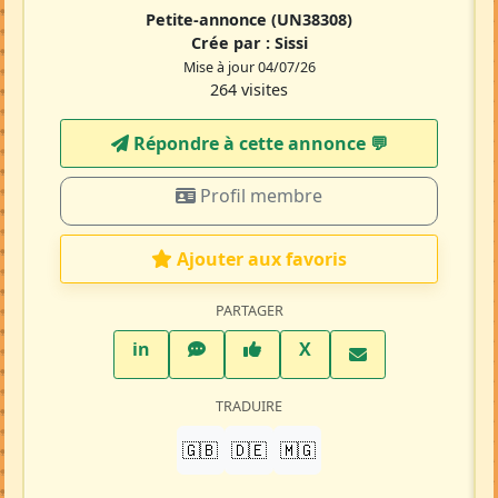
Petite-annonce
(UN38308)
Crée par :
Sissi
Mise à jour 04/07/26
264 visites
Répondre à cette annonce 💬​
Profil membre
Ajouter aux favoris
PARTAGER
LinkedIn
WhatsApp
Facebook
Twitter X
in
X
TRADUIRE
🇬🇧
🇩🇪
🇲🇬