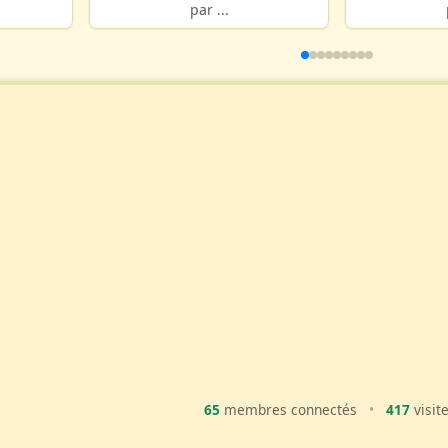
par ...
65
membres connectés
•
417
visit