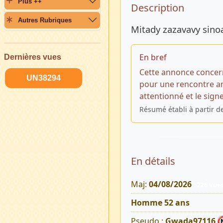
Plus ++
Description 
Description
Autres Rubriques
Mitady zazavavy sino
En bref
Dernières vues
Cette annonce concer
UN38294
pour une rencontre ami
attentionné et le sign
Résumé établi à partir d
En détails
Maj:
04/08/2026
226 Vue
Homme 52 ans
Pseudo :
Gwada97116