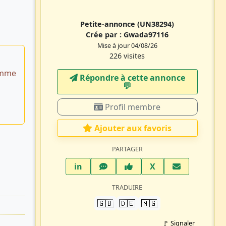
Petite-annonce
(UN38294)
Crée par :
Gwada97116
Mise à jour 04/08/26
226 visites
emme
Répondre à cette annonce
💬​
Profil membre
Ajouter aux favoris
PARTAGER
LinkedIn
WhatsApp
Facebook
Twitter X
in
X
TRADUIRE
🇬🇧
🇩🇪
🇲🇬
🚩 Signaler