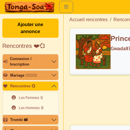
Accueil rencontres
Rencon
Ajouter une
annonce
Rencontres ❤️💞
Gwada97
Connexion /
Inscription
Mariage 👩🏽‍❤️‍👨🏽
Rencontres 💞
Les Femmes 👗
Les Hommes 👖
Trombi 📸