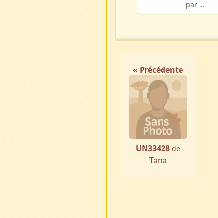
par ...
« Précédente
UN33428
de
Tana