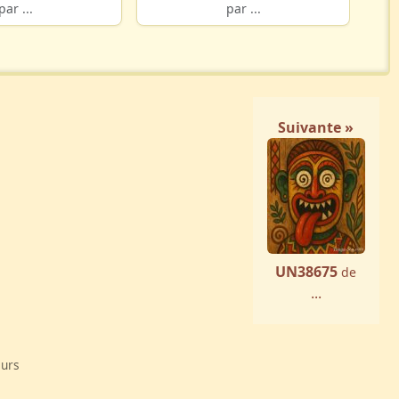
par ...
par ...
Suivante »
UN38675
de
...
eurs