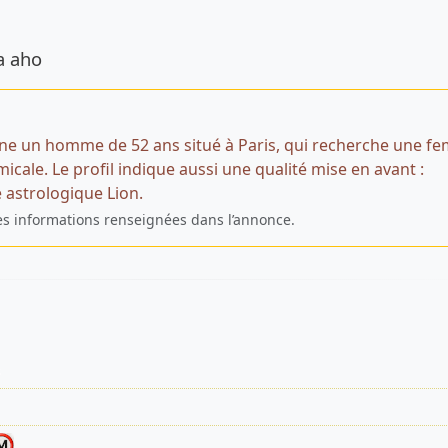
de l’annonce
a aho
ne un homme de 52 ans situé à Paris, qui recherche une f
cale. Le profil indique aussi une qualité mise en avant :
e astrologique Lion.
es informations renseignées dans l’annonce.
s