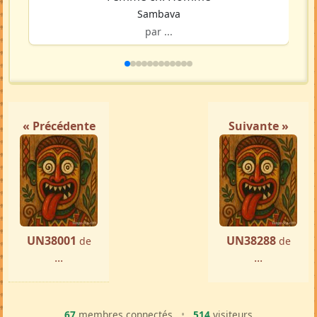
Sambava
par ...
« Précédente
Suivante »
UN38001
UN38288
de
de
...
...
67
membres connectés
•
514
visiteurs