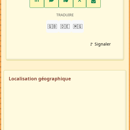
in
X
TRADUIRE
🇬🇧
🇩🇪
🇲🇬
🚩 Signaler
Localisation géographique