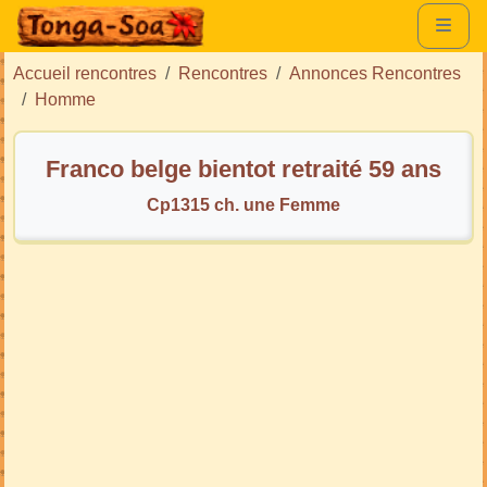
Accueil rencontres
Rencontres
Annonces Rencontres
Homme
Franco belge bientot retraité 59 ans
Cp1315 ch. une Femme