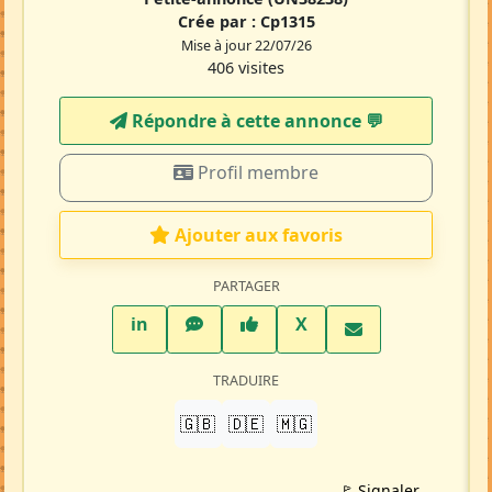
Crée par :
Cp1315
Mise à jour 22/07/26
406 visites
Répondre à cette annonce 💬​
Profil membre
Ajouter aux favoris
PARTAGER
LinkedIn
WhatsApp
Facebook
Twitter X
in
X
TRADUIRE
🇬🇧
🇩🇪
🇲🇬
🚩 Signaler