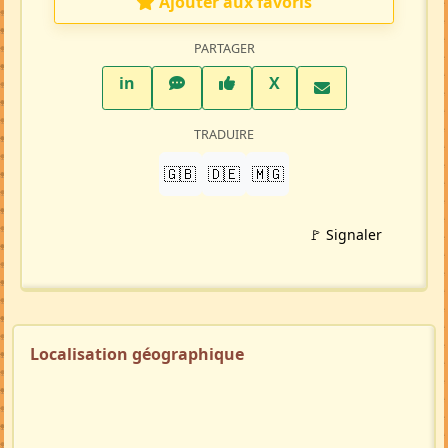
Ajouter aux favoris
PARTAGER
LinkedIn
WhatsApp
Facebook
Twitter X
in
X
TRADUIRE
🇬🇧
🇩🇪
🇲🇬
🚩 Signaler
Localisation géographique