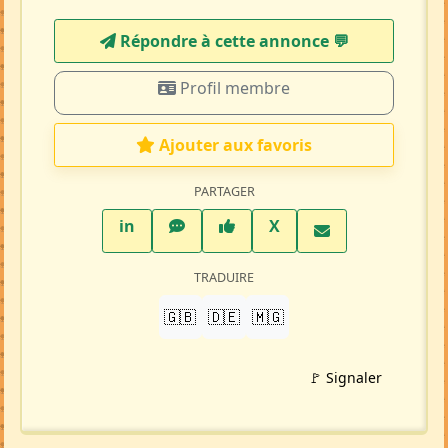
Répondre à cette annonce 💬​
Profil membre
Ajouter aux favoris
PARTAGER
LinkedIn
WhatsApp
Facebook
Twitter X
in
X
TRADUIRE
🇬🇧
🇩🇪
🇲🇬
🚩 Signaler