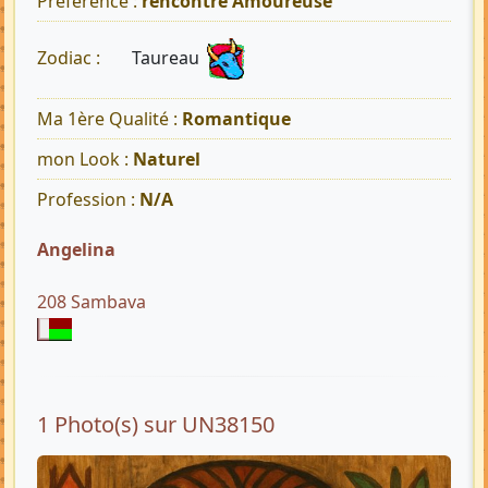
Préférence :
rencontre Amoureuse
Taureau
Zodiac :
Ma 1ère Qualité :
Romantique
mon Look :
Naturel
Profession :
N/A
Angelina
208 Sambava
1 Photo(s) sur UN38150