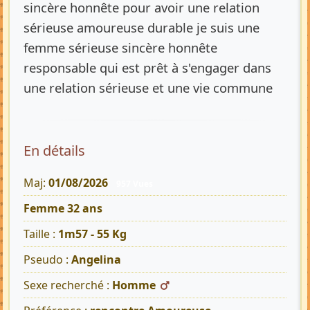
sincère honnête pour avoir une relation
sérieuse amoureuse durable je suis une
femme sérieuse sincère honnête
responsable qui est prêt à s'engager dans
une relation sérieuse et une vie commune
En détails
Maj:
01/08/2026
957 Vues
Femme 32 ans
Taille :
1m57 - 55 Kg
Pseudo :
Angelina
Sexe recherché :
Homme