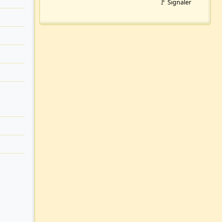
🚩 Signaler