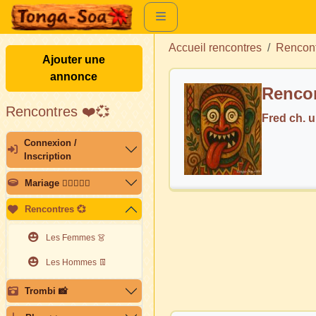
Accueil rencontres
Rencon
Ajouter une
annonce
Rencon
Rencontres ❤️💞
Fred ch.
Connexion /
Inscription
Mariage 👩🏽‍❤️‍👨🏽
Rencontres 💞
Les Femmes 👗
Les Hommes 👖
Trombi 📸