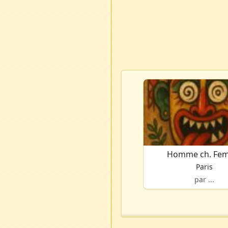
Homme ch. Fe
Paris
par ...