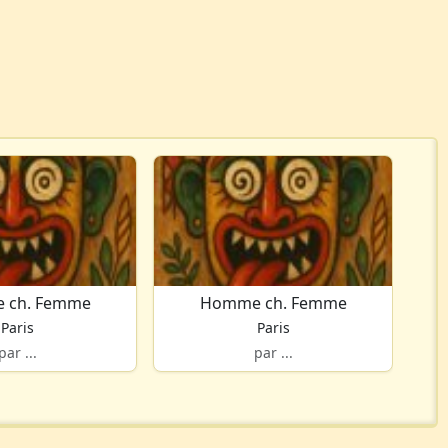
 ch. Femme
Homme ch. Femme
Paris
Paris
par ...
par ...