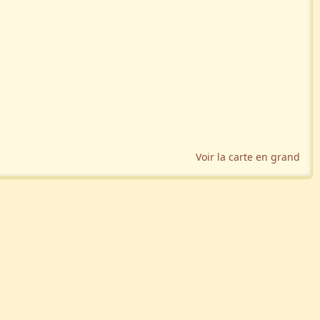
Voir la carte en grand