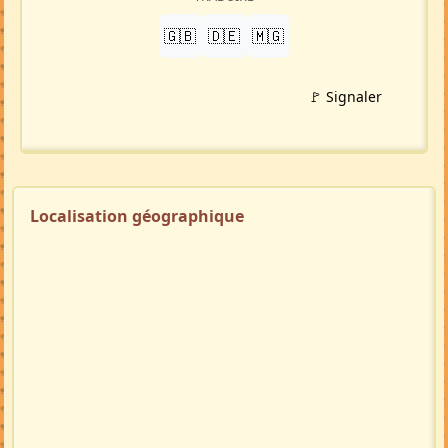
🇬🇧
🇩🇪
🇲🇬
🚩 Signaler
Localisation géographique