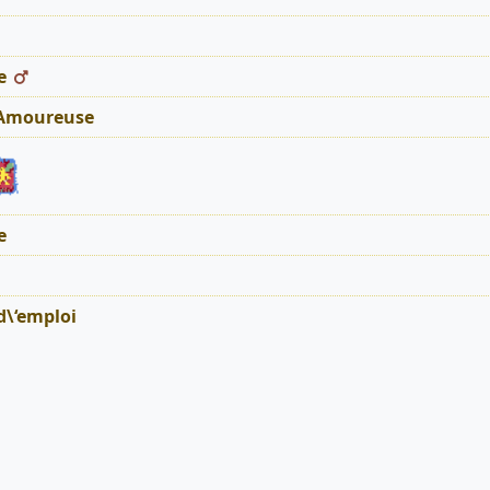
e
 Amoureuse
e
d\‘emploi