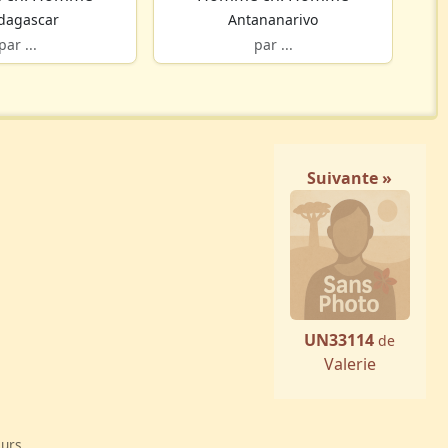
dagascar
Antananarivo
par ...
par ...
Suivante »
UN33114
de
Valerie
eurs