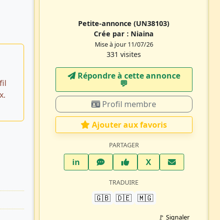
Petite-annonce
(UN38103)
Crée par :
Niaina
Mise à jour 11/07/26
331 visites
Répondre à cette annonce
il
💬​
x.
Profil membre
Ajouter aux favoris
PARTAGER
LinkedIn
WhatsApp
Facebook
Twitter X
in
X
TRADUIRE
🇬🇧
🇩🇪
🇲🇬
🚩 Signaler