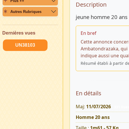
Plus ++
Description 
Description
Autres Rubriques
jeune homme 20 ans 
En bref
Dernières vues
Cette annonce concer
UN38103
Ambatondrazaka, qui 
indique aussi une qual
Résumé établi à partir d
En détails
Maj:
11/07/2026
331 Vue
Homme 20 ans
Taille :
1m61 - 57 Kg