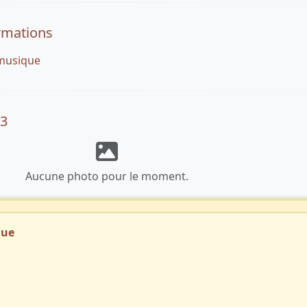
rmations
 musique
03
Aucune photo pour le moment.
que