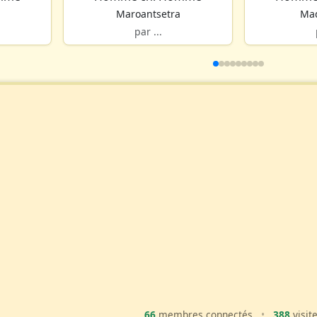
Maroantsetra
Ma
par ...
66
membres connectés
•
388
visit