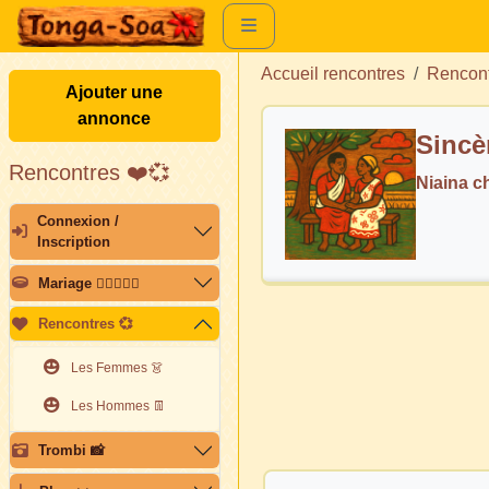
Accueil rencontres
Rencon
Ajouter une
annonce
Sincè
Rencontres ❤️💞
Niaina 
Connexion /
Inscription
Mariage 👩🏽‍❤️‍👨🏽
Rencontres 💞
Les Femmes 👗
Les Hommes 👖
Trombi 📸