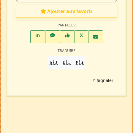
Ajouter aux favoris
PARTAGER
LinkedIn
WhatsApp
Facebook
Twitter X
in
X
TRADUIRE
🇬🇧
🇩🇪
🇲🇬
🚩 Signaler