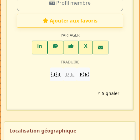
Profil membre
Ajouter aux favoris
PARTAGER
LinkedIn
WhatsApp
Facebook
Twitter X
in
X
TRADUIRE
🇬🇧
🇩🇪
🇲🇬
🚩 Signaler
Localisation géographique