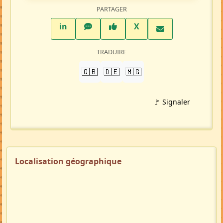
PARTAGER
LinkedIn
WhatsApp
Facebook
Twitter X
in
X
TRADUIRE
🇬🇧
🇩🇪
🇲🇬
🚩 Signaler
Localisation géographique