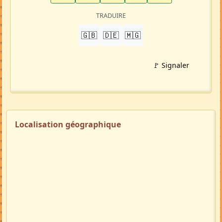
TRADUIRE
🇬🇧
🇩🇪
🇲🇬
🚩 Signaler
Localisation géographique