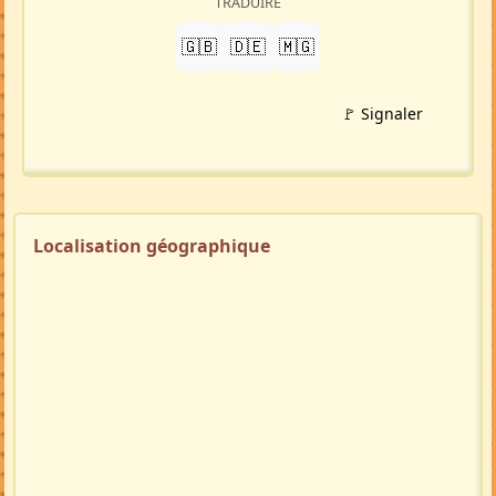
TRADUIRE
🇬🇧
🇩🇪
🇲🇬
🚩 Signaler
Localisation géographique