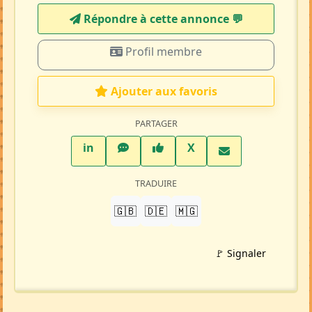
Répondre à cette annonce 💬​
Profil membre
Ajouter aux favoris
PARTAGER
LinkedIn
WhatsApp
Facebook
Twitter X
in
X
TRADUIRE
🇬🇧
🇩🇪
🇲🇬
🚩 Signaler