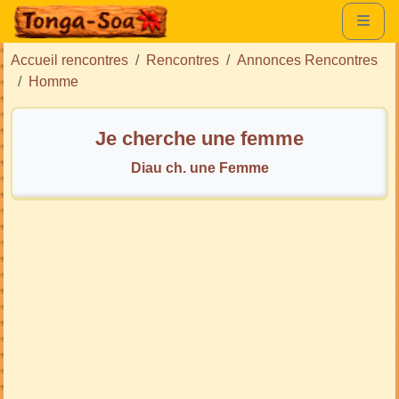
Accueil rencontres
Rencontres
Annonces Rencontres
Homme
Je cherche une femme
Diau ch. une Femme