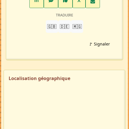
LinkedIn
WhatsApp
Facebook
Twitter X
in
X
TRADUIRE
🇬🇧
🇩🇪
🇲🇬
🚩 Signaler
Localisation géographique