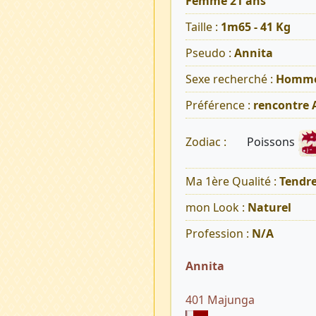
Femme 21 ans
Taille :
1m65 - 41 Kg
Pseudo :
Annita
Sexe recherché :
Homm
Préférence :
rencontre
Poissons
Zodiac :
Ma 1ère Qualité :
Tendr
mon Look :
Naturel
Profession :
N/A
Annita
401 Majunga