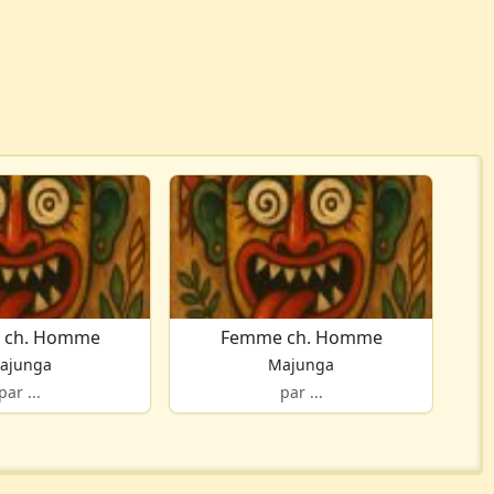
 ch. Homme
Femme ch. Homme
ajunga
Majunga
par ...
par ...