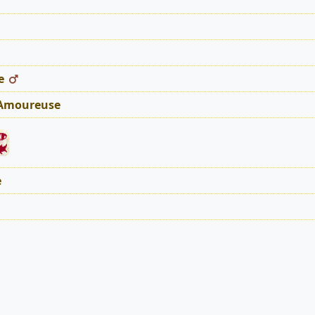
e
 Amoureuse
e