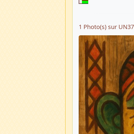
1 Photo(s) sur UN3