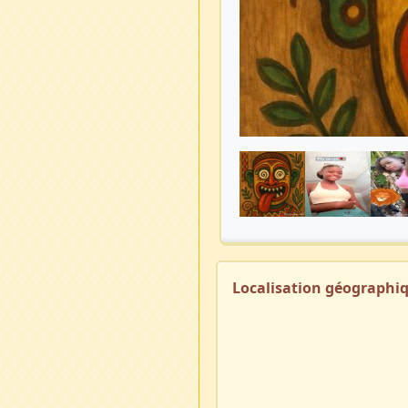
Localisation géographi