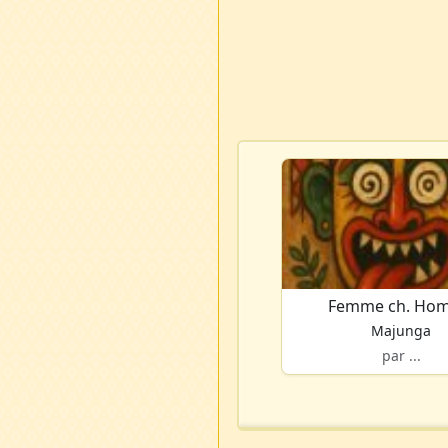
Femme ch. Ho
Majunga
par ...