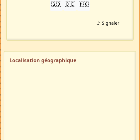
🇬🇧
🇩🇪
🇲🇬
🚩 Signaler
Localisation géographique