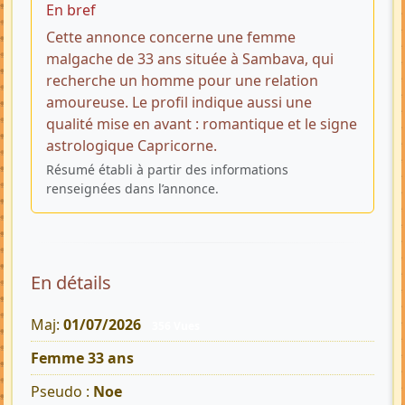
En bref
Cette annonce concerne une femme
malgache de 33 ans située à Sambava, qui
recherche un homme pour une relation
amoureuse. Le profil indique aussi une
qualité mise en avant : romantique et le signe
astrologique Capricorne.
Résumé établi à partir des informations
renseignées dans l’annonce.
En détails
Maj:
01/07/2026
356 Vues
Femme 33 ans
Pseudo :
Noe