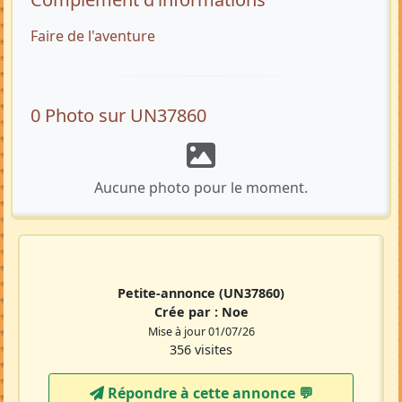
Faire de l'aventure
0 Photo sur UN37860
Aucune photo pour le moment.
Petite-annonce
(UN37860)
Crée par :
Noe
Mise à jour 01/07/26
356 visites
Répondre à cette annonce 💬​