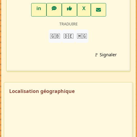
LinkedIn
WhatsApp
Facebook
Twitter X
in
X
TRADUIRE
🇬🇧
🇩🇪
🇲🇬
🚩 Signaler
Localisation géographique