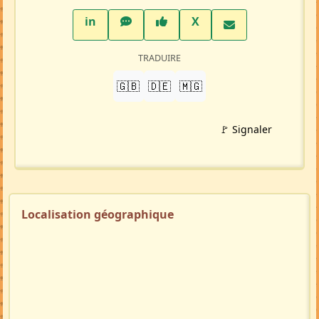
LinkedIn
WhatsApp
Facebook
Twitter X
in
X
TRADUIRE
🇬🇧
🇩🇪
🇲🇬
🚩 Signaler
Localisation géographique