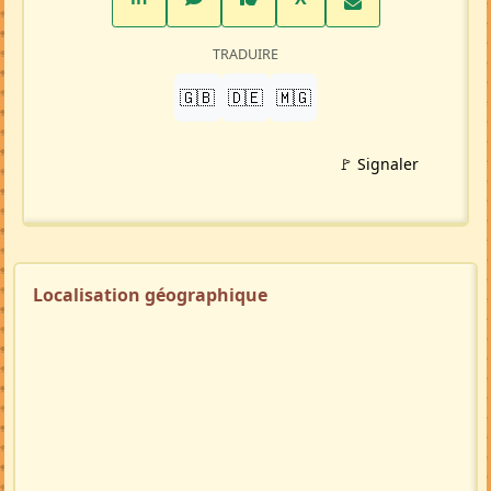
TRADUIRE
🇬🇧
🇩🇪
🇲🇬
🚩 Signaler
Localisation géographique