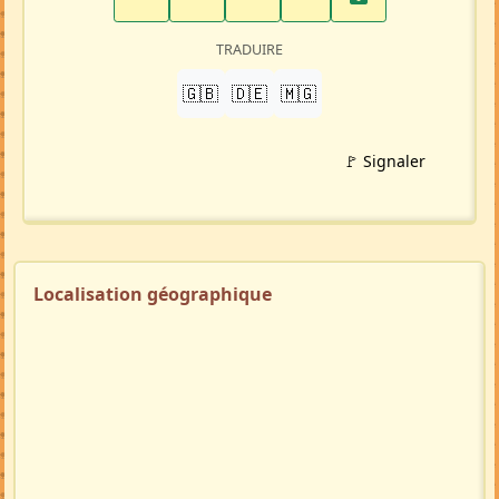
TRADUIRE
🇬🇧
🇩🇪
🇲🇬
🚩 Signaler
Localisation géographique